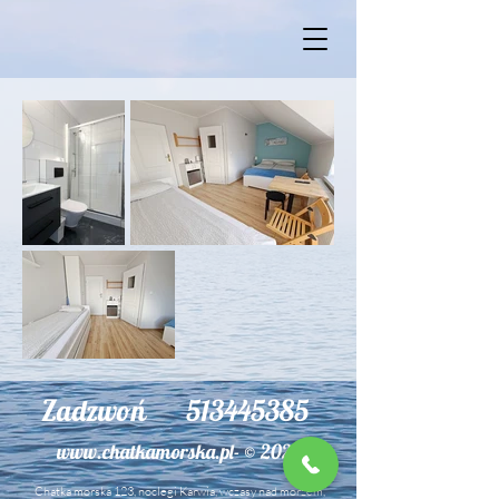
Zadzwoń
513445385
www.chatkamorska.pl-
© 2023
Chatka morska 123, noclegi Karwia, wczasy nad morzem,